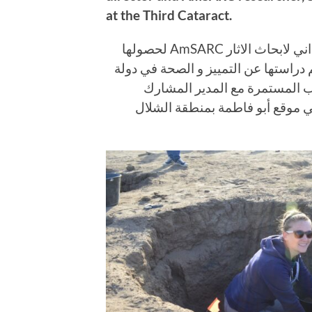
at the Third Cataract.
تهانينا للباحثة سارة شريدر بالمركز الامريكي السوداني لابحاث الاثار AmSARC لحصولها
دراستها عن التمييز و الصحة في دولة
 المستمرة مع المدير المشارك
 موقع أبو فاطمة بمنطقة الشلال