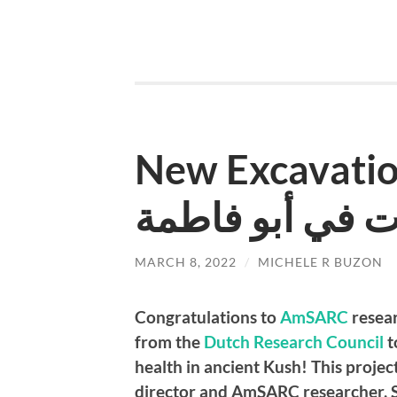
New Excavatio
ت في أبو فاطمة
MARCH 8, 2022
/
MICHELE R BUZON
Congratulations to
AmSARC
resear
from the
Dutch Research Council
t
health in ancient Kush! This projec
director and AmSARC researcher, St