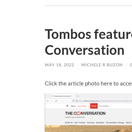
Tombos featur
Conversation
MAY 18, 2022
/
MICHELE R BUZON
/
Click the article photo here to acces