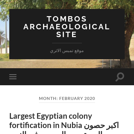
TOMBOS
ARCHAEOLOGICAL
SITE
موقع تمبس الاثري
Toggle
Toggle
search
mobile
field
menu
MONTH:
FEBRUARY 2020
Largest Egyptian colony
fortification in Nubia اكبر حصون