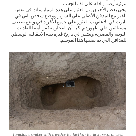
مرئيه أيضاً و ادله علي لف الجسم .
وفي بعض الأحيان يتم العثور علي هذه الممارسات في نفس
القبر مع المدفن الأصلي علي السرير ووضع شخص تاني في
تابوت في الأعلي.تم العثور علي جميع الأفراد في وضع ضعيف
مستلقين علي ظهورهم .كما أن الفخار يعكس أيضاً العادات
النوبيه والمصرية ويشير الي تاريخ فتره نبته الانتقالية الوسطي
للمدافن التي تم تنقيبها هذا الموسم.
Tumulus chamber with trenches for bed legs for first burial on bed.