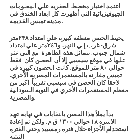
اعتمد اختبار مخطط الحفريه علي المعلومات
الجيوفيزيائية التي أظهرت كل ابعاد الخندق في
مدينه تمبس القديمه .
يحيط الحصن منطقه كبيره علي امتداد ٢٣٨متر
شرق- غرب إلي النهر، و٢٤٦متر علي امتداد
شمال-جنوب. تتماثل هذه الظاهرة مع التي عثر
عليها في موقع سيسبي إلا أن الحصن كان فقط
حوالي ٨٠ متر للموقع. كانت الحصون كبيره في
تمبس مقارنه بالمستعمرات المصرية الأخري.
لاحقا كان الحصن في سيسبي تقريباً اكبر من
معظم المستعمرات الأخري في النوبه السودانية
والمصرية.
بدأ يملأ هذا الحصن بالنفايات في نهايه عهد
الاسره ١٨ حوالي ١٣٠٠ ق.م، ولكن تم إعادة
استخدام الأجزاء خلال فترة رمسييد وحتي الفترة
النبتيه