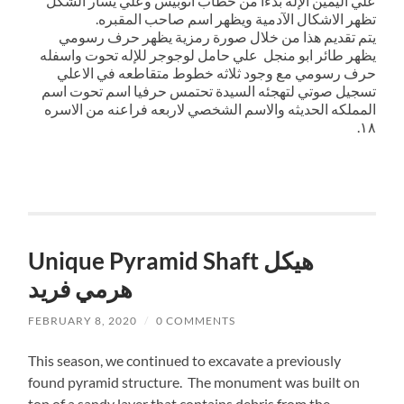
علي اليمين الإله بدءا من خطاب انوبيس وعلي يسار الشكل
تظهر الاشكال الآدمية ويظهر اسم صاحب المقبره.
يتم تقديم هذا من خلال صورة رمزية يظهر حرف رسومي
يظهر طائر ابو منجل علي حامل لوجوجر للإله تحوت واسفله
حرف رسومي مع وجود ثلاثه خطوط متقاطعه في الاعلي
تسجيل صوتي لتهجئه السيدة تحتمس حرفيا اسم تحوت اسم
المملكه الحديثه والاسم الشخصي لاربعه فراعنه من الاسره
١٨.
Unique Pyramid Shaft هيكل
هرمي فريد
FEBRUARY 8, 2020
/
0 COMMENTS
This season, we continued to excavate a previously
found pyramid structure. The monument was built on
top of a sandy layer that contains debris from the