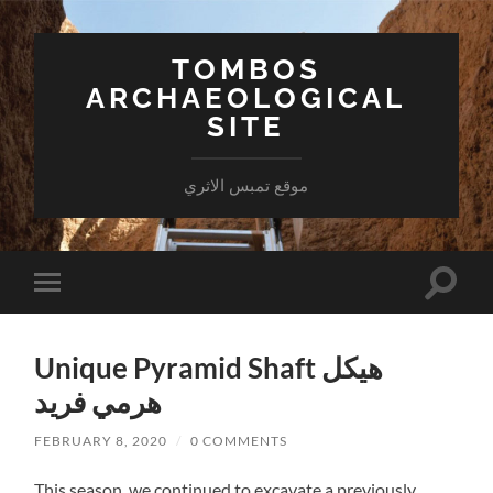
TOMBOS
ARCHAEOLOGICAL
SITE
موقع تمبس الاثري
Toggle
Toggle
search
mobile
field
menu
Unique Pyramid Shaft هيكل
هرمي فريد
FEBRUARY 8, 2020
/
0 COMMENTS
This season, we continued to excavate a previously