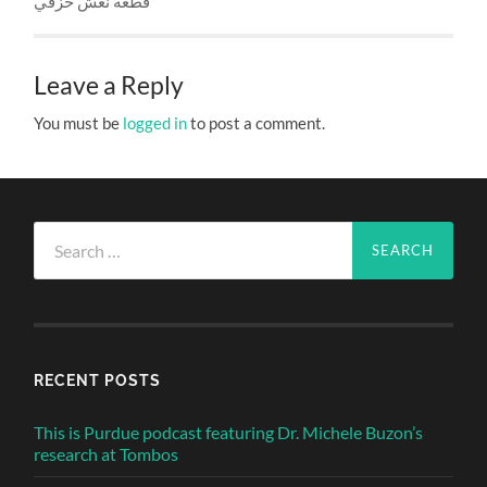
قطعه نعش خزفي
Leave a Reply
You must be
logged in
to post a comment.
Search
for:
RECENT POSTS
This is Purdue podcast featuring Dr. Michele Buzon’s
research at Tombos