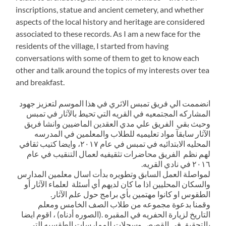
inscriptions, statue and ancient cemetery, and whether
aspects of the local history and heritage are considered
associated to these records. As I am a new face for the
residents of the village, I started from having
conversations with some of them to get to know each
other and talk around the topics of my interests over tea
and breakfast.
انضممت الي فريق تمبس الاثري في هذا الموسم لتعزيز جهود
المشاركه المجتمعيه في القريه التي تحيط بالآثار في تمبس
وحيث بقي الفريق علي مدي العقدين الماضيين وانشا فريق
الآثار سابقآ مواد تعليميه للطلاب والمعلمين في المدرسه
المحليه الابتدائيه في تمبس في عام ٢٠١٧، وايضا كتيب ثقافي
لهم نظم الفريق محاضرات تثقيفيه لعمال التنقيب في عام
٢٠١٦ في نادي القريه.
لمواصلة العمل السابق وتطويره بدأت اسال معلمين المدارس
والسكان المحليين اذا ما كان لديهم أي أسئلة لعلماء الآثار أو
الطقوس او كانوا مهتمين بأي برامج حول علم الآثار.
وقمنا بدعوة مجموعه من طلاب الصف الخامس ومعلم
التاريخ لزيارة الحفريه في المقبره .(الصوره أدناه) ، اقوم ايضا
بالتحقيق في القصص وسجلات للممارسات الطقسيه التي