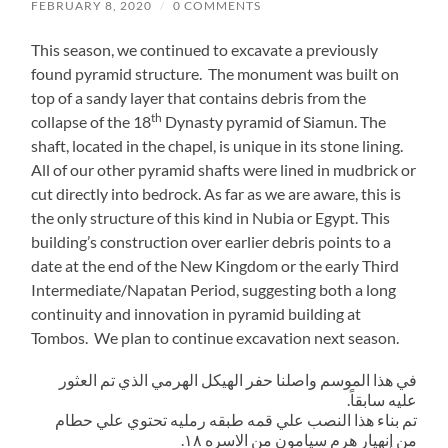
FEBRUARY 8, 2020
/
0 COMMENTS
This season, we continued to excavate a previously
found pyramid structure. The monument was built on
top of a sandy layer that contains debris from the
th
collapse of the 18
Dynasty pyramid of Siamun. The
shaft, located in the chapel, is unique in its stone lining.
All of our other pyramid shafts were lined in mudbrick or
cut directly into bedrock. As far as we are aware, this is
the only structure of this kind in Nubia or Egypt. This
building’s construction over earlier debris points to a
date at the end of the New Kingdom or the early Third
Intermediate/Napatan Period, suggesting both a long
continuity and innovation in pyramid building at
Tombos. We plan to continue excavation next season.
في هذا الموسم واصلنا حفر الهيكل الهرمي الذي تم العثور
عليه سابقاً.
تم بناء هذا النصب علي قمه طبقه رمليه تحتوي علي حطام
من إنهيار هرم سيامون من الاسره ١٨.