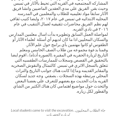
المشاركه المجتمعيه في القريه التي تحيط بالآثار في تمبس
وحيث بقي الفريق علي مدي العقدين الماضيين وانشا فريق
الآثار سابقآ مواد تعليميه للطلاب والمعلمين في المدرسه
المحليه الابتدائيه في تمبس في عام ٢٠١٧، وايضا كتيب ثقافي
لهم نظم الفريق محاضرات تثقيفيه لعمال التنقيب في عام
٢٠١٦ في نادي القريه.
لمواصلة العمل السابق وتطويره بدأت اسال معلمين المدارس
والسكان المحليين اذا ما كان لديهم أي أسئلة لعلماء الآثار أو
الطقوس او كانوا مهتمين بأي برامج حول علم الآثار.
وقمنا بدعوة مجموعه من طلاب الصف الخامس ومعلم
التاريخ لزيارة الحفريه في المقبره .(الصوره أدناه) ، اقوم ايضا
بالتحقيق في القصص وسجلات للممارسات الطقسيه التي
تتعلق بالسجل الاثري في تمبس كالتمثال والنقوش الصخريه
والمقابر القديمه وما إذا كانت هناك جوانب التاريخ والتراث
المحلي مرتبطه بهذه السجلات ، بصفتي وجه جديد لسكان
القريه بدأت الحديث مع بعضهم للتعرف علي بعضنا البعض
والتحدث حول مواضيع اهتمامي كان هناك الكثير من الشاي
والفطور لكل زياره.
Local students came to visit the excavation. .جاء الطلاب المحليون
لزياره الحفريات